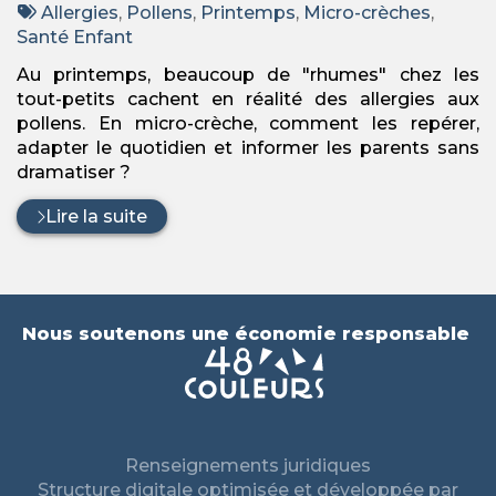
:
Tags
par
Allergies
,
Pollens
,
Printemps
,
Micro-crèches
,
:
Santé Enfant
Au printemps, beaucoup de "rhumes" chez les
tout-petits cachent en réalité des allergies aux
pollens. En micro-crèche, comment les repérer,
adapter le quotidien et informer les parents sans
dramatiser ?
Lire la suite
Nous soutenons une économie responsable
Renseignements juridiques
Structure digitale optimisée et développée par
—