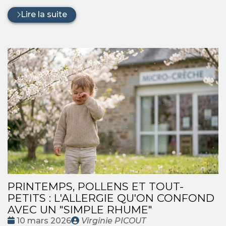
Lire la suite
PRINTEMPS, POLLENS ET TOUT-
PETITS : L'ALLERGIE QU'ON CONFOND
AVEC UN "SIMPLE RHUME"
Date
Publié
10 mars 2026
Virginie PICOUT