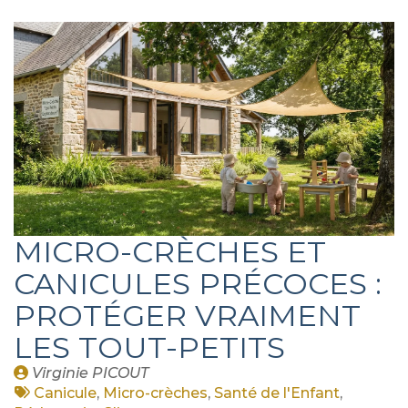
MICRO-CRÈCHES ET
CANICULES PRÉCOCES :
PROTÉGER VRAIMENT
LES TOUT-PETITS
Publié
Virginie PICOUT
par
Tags
Canicule
,
Micro-crèches
,
Santé de l'Enfant
,