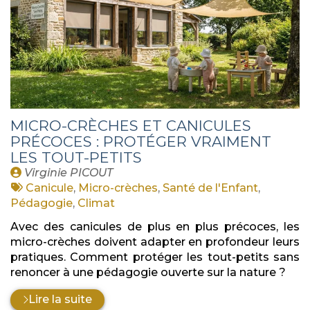
MICRO-CRÈCHES ET CANICULES
PRÉCOCES : PROTÉGER VRAIMENT
LES TOUT-PETITS
Publié
Virginie PICOUT
par
Tags
Canicule
,
Micro-crèches
,
Santé de l'Enfant
,
:
Pédagogie
,
Climat
Avec des canicules de plus en plus précoces, les
micro-crèches doivent adapter en profondeur leurs
pratiques. Comment protéger les tout-petits sans
renoncer à une pédagogie ouverte sur la nature ?
Lire la suite