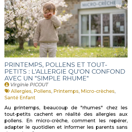
PRINTEMPS, POLLENS ET TOUT-
PETITS : L'ALLERGIE QU'ON CONFOND
AVEC UN "SIMPLE RHUME"
Publié
Virginie PICOUT
par
Tags
Allergies
,
Pollens
,
Printemps
,
Micro-crèches
,
:
Santé Enfant
Au printemps, beaucoup de "rhumes" chez les
tout-petits cachent en réalité des allergies aux
pollens. En micro-crèche, comment les repérer,
adapter le quotidien et informer les parents sans