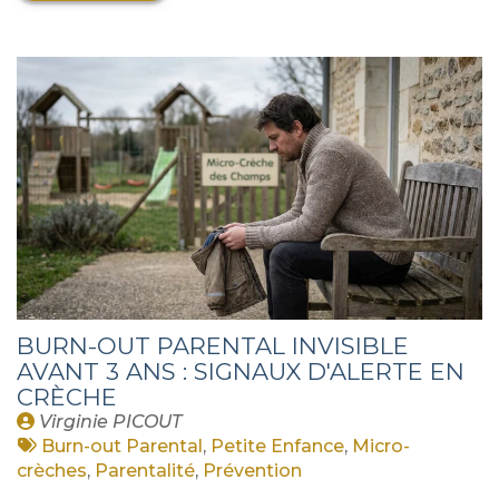
BURN-OUT PARENTAL INVISIBLE
AVANT 3 ANS : SIGNAUX D'ALERTE EN
CRÈCHE
Publié
Virginie PICOUT
par
Tags
Burn-out Parental
,
Petite Enfance
,
Micro-
:
crèches
,
Parentalité
,
Prévention