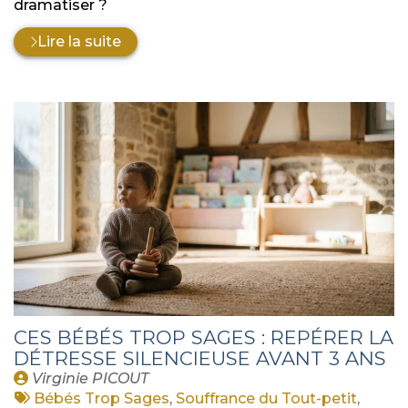
dramatiser ?
Lire la suite
CES BÉBÉS TROP SAGES : REPÉRER LA
DÉTRESSE SILENCIEUSE AVANT 3 ANS
Publié
Virginie PICOUT
par
Tags
Bébés Trop Sages
,
Souffrance du Tout-petit
,