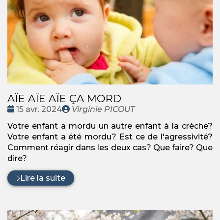
AÏE AÏE AÏE ÇA MORD
Date
Publié
15 avr. 2024
Virginie PICOUT
:
par
Votre enfant a mordu un autre enfant à la crèche?
Votre enfant a été mordu? Est ce de l'agressivité?
Comment réagir dans les deux cas? Que faire? Que
dire?
Lire la suite