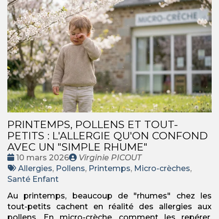
PRINTEMPS, POLLENS ET TOUT-
PETITS : L'ALLERGIE QU'ON CONFOND
AVEC UN "SIMPLE RHUME"
Date
Publié
10 mars 2026
Virginie PICOUT
:
Tags
par
Allergies
,
Pollens
,
Printemps
,
Micro-crèches
,
:
Santé Enfant
Au printemps, beaucoup de "rhumes" chez les
tout-petits cachent en réalité des allergies aux
pollens. En micro-crèche, comment les repérer,